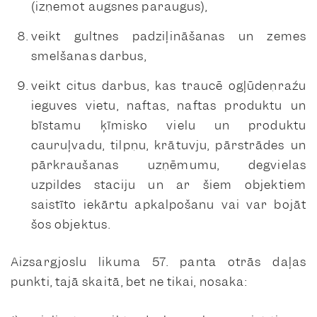
(izņemot augsnes paraugus),
veikt gultnes padziļināšanas un zemes
smelšanas darbus,
veikt citus darbus, kas traucē ogļūdeņražu
ieguves vietu, naftas, naftas produktu un
bīstamu ķīmisko vielu un produktu
cauruļvadu, tilpņu, krātuvju, pārstrādes un
pārkraušanas uzņēmumu, degvielas
uzpildes staciju un ar šiem objektiem
saistīto iekārtu apkalpošanu vai var bojāt
šos objektus.
Aizsargjoslu likuma 57. panta otrās daļas
punkti, tajā skaitā, bet ne tikai, nosaka: