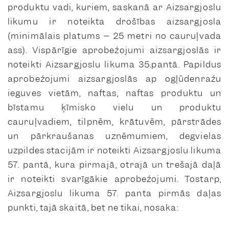
produktu vadi, kuriem, saskaņā ar Aizsargjoslu
likumu ir noteikta drošības aizsargjosla
(minimālais platums – 25 metri no cauruļvada
ass). Vispārīgie aprobežojumi aizsargjoslās ir
noteikti Aizsargjoslu likuma 35.pantā. Papildus
aprobežojumi aizsargjoslās ap ogļūdeņražu
ieguves vietām, naftas, naftas produktu un
bīstamu ķīmisko vielu un produktu
cauruļvadiem, tilpnēm, krātuvēm, pārstrādes
un pārkraušanas uzņēmumiem, degvielas
uzpildes stacijām ir noteikti Aizsargjoslu likuma
57. pantā, kura pirmajā, otrajā un trešajā daļā
ir noteikti svarīgākie aprobežojumi. Tostarp,
Aizsargjoslu likuma 57. panta pirmās daļas
punkti, tajā skaitā, bet ne tikai, nosaka: