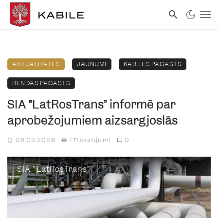
AKTUALITĀTES
JAUNUMI
KABILES PAGASTS
RENDAS PAGASTS
SIA “LatRosTrans” informē par
aprobežojumiem aizsargjoslās
08.05.2026
711 skatījumi
0
SIA "LatRosTrans"