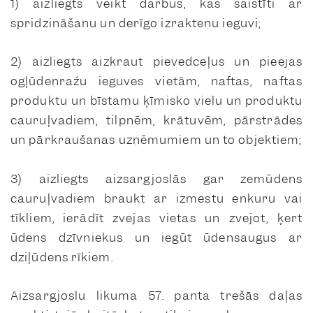
1) aizliegts veikt darbus, kas saistīti ar
spridzināšanu un derīgo izrakteņu ieguvi;
2) aizliegts aizkraut pievedceļus un pieejas
ogļūdeņražu ieguves vietām, naftas, naftas
produktu un bīstamu ķīmisko vielu un produktu
cauruļvadiem, tilpnēm, krātuvēm, pārstrādes
un pārkraušanas uzņēmumiem un to objektiem;
3) aizliegts aizsargjoslās gar zemūdens
cauruļvadiem braukt ar izmestu enkuru vai
tīkliem, ierādīt zvejas vietas un zvejot, ķert
ūdens dzīvniekus un iegūt ūdensaugus ar
dziļūdens rīkiem.
Aizsargjoslu likuma 57. panta trešās daļas