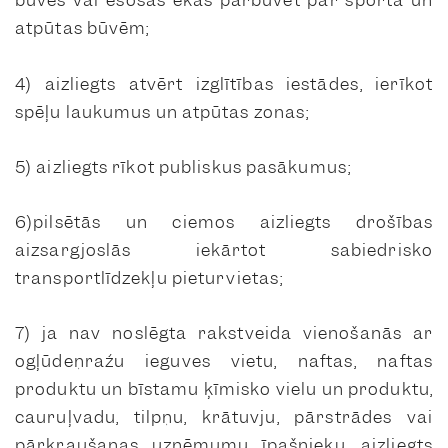
būves vai esošās ēkas pārbūvēt par sporta un
atpūtas būvēm;
4) aizliegts atvērt izglītības iestādes, ierīkot
spēļu laukumus un atpūtas zonas;
5) aizliegts rīkot publiskus pasākumus;
6)pilsētās un ciemos aizliegts drošības
aizsargjoslās iekārtot sabiedrisko
transportlīdzekļu pieturvietas;
7) ja nav noslēgta rakstveida vienošanās ar
ogļūdeņražu ieguves vietu, naftas, naftas
produktu un bīstamu ķīmisko vielu un produktu,
cauruļvadu, tilpņu, krātuvju, pārstrādes vai
pārkraušanas uzņēmumu īpašnieku, aizliegts