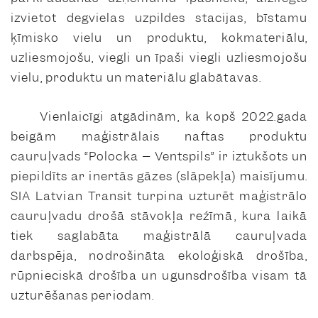
izvietot degvielas uzpildes stacijas, bīstamu
ķīmisko vielu un produktu, kokmateriālu,
uzliesmojošu, viegli un īpaši viegli uzliesmojošu
vielu, produktu un materiālu glabātavas.
Vienlaicīgi atgādinām, ka kopš 2022.gada
beigām maģistrālais naftas produktu
cauruļvads “Polocka – Ventspils” ir iztukšots un
piepildīts ar inertās gāzes (slāpekļa) maisījumu.
SIA Latvian Transit turpina uzturēt maģistrālo
cauruļvadu drošā stāvokļa režīmā, kura laikā
tiek saglabāta maģistrālā cauruļvada
darbspēja, nodrošināta ekoloģiskā drošība,
rūpnieciskā drošība un ugunsdrošība visam tā
uzturēšanas periodam.