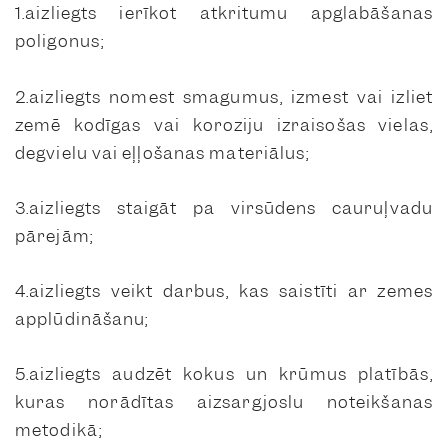
1.aizliegts ierīkot atkritumu apglabāšanas
poligonus;
2.aizliegts nomest smagumus, izmest vai izliet
zemē kodīgas vai koroziju izraisošas vielas,
degvielu vai eļļošanas materiālus;
3.aizliegts staigāt pa virsūdens cauruļvadu
pārejām;
4.aizliegts veikt darbus, kas saistīti ar zemes
applūdināšanu;
5.aizliegts audzēt kokus un krūmus platībās,
kuras norādītas aizsargjoslu noteikšanas
metodikā;