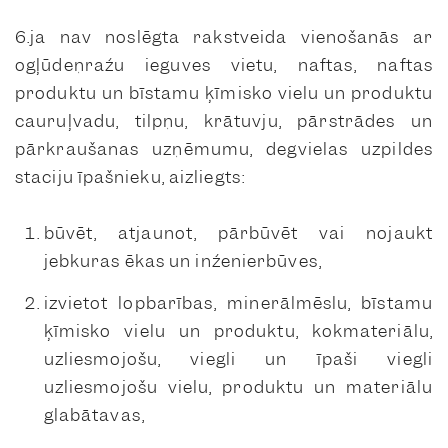
6.ja nav noslēgta rakstveida vienošanās ar
ogļūdeņražu ieguves vietu, naftas, naftas
produktu un bīstamu ķīmisko vielu un produktu
cauruļvadu, tilpņu, krātuvju, pārstrādes un
pārkraušanas uzņēmumu, degvielas uzpildes
staciju īpašnieku, aizliegts:
būvēt, atjaunot, pārbūvēt vai nojaukt
jebkuras ēkas un inženierbūves,
izvietot lopbarības, minerālmēslu, bīstamu
ķīmisko vielu un produktu, kokmateriālu,
uzliesmojošu, viegli un īpaši viegli
uzliesmojošu vielu, produktu un materiālu
glabātavas,