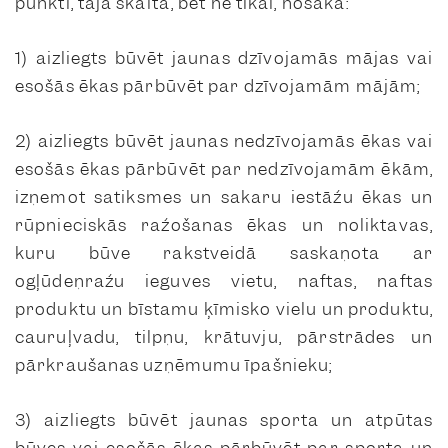
punkti, tajā skaitā, bet ne tikai, nosaka:
1) aizliegts būvēt jaunas dzīvojamās mājas vai
esošās ēkas pārbūvēt par dzīvojamām mājām;
2) aizliegts būvēt jaunas nedzīvojamās ēkas vai
esošās ēkas pārbūvēt par nedzīvojamām ēkām,
izņemot satiksmes un sakaru iestāžu ēkas un
rūpnieciskās ražošanas ēkas un noliktavas,
kuru būve rakstveidā saskaņota ar
ogļūdeņražu ieguves vietu, naftas, naftas
produktu un bīstamu ķīmisko vielu un produktu,
cauruļvadu, tilpņu, krātuvju, pārstrādes un
pārkraušanas uzņēmumu īpašnieku;
3) aizliegts būvēt jaunas sporta un atpūtas