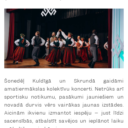
Šonedēļ Kuldīgā un Skrundā gaidāmi
amatiermākslas kolektīvu koncerti. Netrūks arī
sportisku notikumu, pasākumi jauniešiem un
novadā durvis vērs vairākas jaunas izstādes.
Aicinām ikvienu izmantot iespēju – just līdzi
sacensībās, atbalstīt savējos un ieplānot laiku