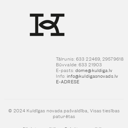
Tālrunis: 633 22469, 29579618
Būvvalde: 633 21903
E-pasts:
dome@kuldiga.lv
Info:
info@kuldigasnovads.lv
E-ADRESE
© 2024 Kuldīgas novada pašvaldība, Visas tiesības
paturētas