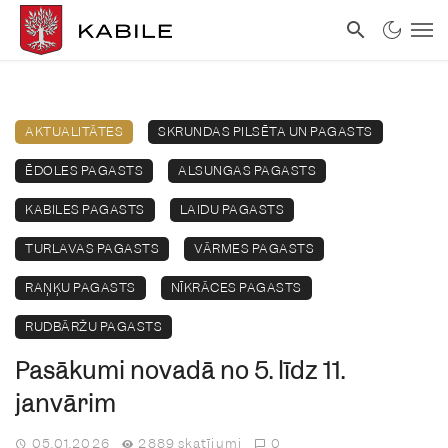
AKTUALITĀTES
SKRUNDAS PILSĒTA UN PAGASTS
ĒDOLES PAGASTS
ALSUNGAS PAGASTS
KABILES PAGASTS
LAIDU PAGASTS
TURLAVAS PAGASTS
VĀRMES PAGASTS
RAŅĶU PAGASTS
NĪKRĀCES PAGASTS
RUDBĀRŽU PAGASTS
Pasākumi novadā no 5. līdz 11.
janvārim
05.01.2026
2889 skatījumi
0