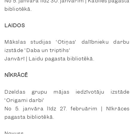
No 5. janvāra līdz 30. janvārim | Kabiles pagasta
bibliotēkā.
LAIDOS
Mākslas studijas “Otiņas” dalībnieku darbu
izstāde “Daba un triptihs”
Janvārī | Laidu pagasta bibliotēkā.
NĪKRĀCĒ
Dzeldas grupu mājas iedzīvotāju izstāde
“Origami darbi”
No 5. janvāra līdz 27. februārim | Nīkrāces
pagasta bibliotēkā.
Novuss