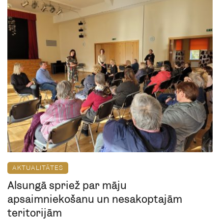
AKTUALITĀTES
Alsungā spriež par māju
apsaimniekošanu un nesakoptajām
teritorijām