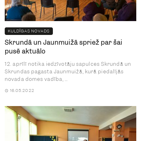
KULDĪGAS NOVADS
Skrundā un Jaunmuižā spriež par šai
pusē aktuālo
12. aprīlī notika iedzīvotāju sapulces Skrundā un
Skrundas pagasta Jaunmuižā, kurā piedalījās
novada domes vadība, ...
16.05.2022