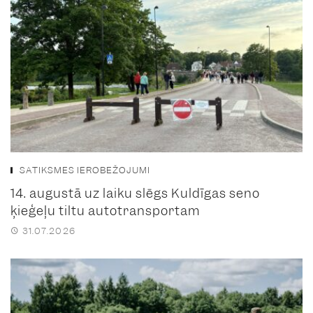
SATIKSMES IEROBEŽOJUMI
14. augustā uz laiku slēgs Kuldīgas seno
ķieģeļu tiltu autotransportam
31.07.2026