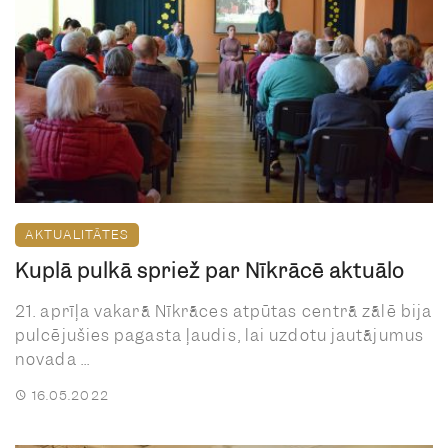
AKTUALITĀTES
Kuplā pulkā spriež par Nīkrācē aktuālo
21. aprīļa vakarā Nīkrāces atpūtas centrā zālē bija
pulcējušies pagasta ļaudis, lai uzdotu jautājumus
novada ...
16.05.2022