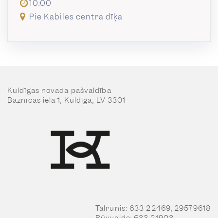
10:00
Pie Kabiles centra dīķa
Kuldīgas novada pašvaldība
Baznīcas iela 1, Kuldīga, LV 3301
Tālrunis: 633 22469, 29579618
Būvvalde: 633 21903