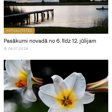
AKTUALITĀTES
Pasākumi novadā no 6. līdz 12. jūlijam
06.07.2026