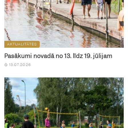
AKTUALITĀTES
Pasākumi novadā no 13. līdz 19. jūlijam
13.07.2026