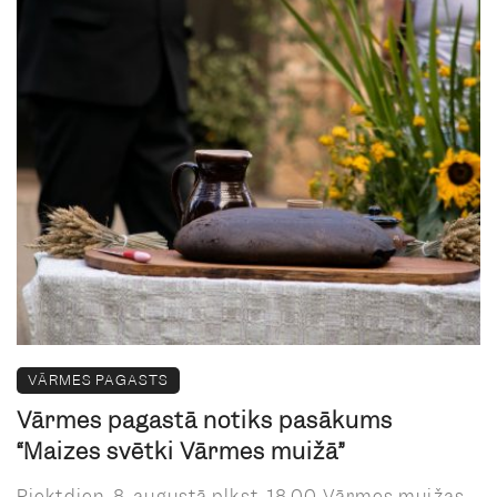
VĀRMES PAGASTS
Vārmes pagastā notiks pasākums
“Maizes svētki Vārmes muižā”
Piektdien, 8. augustā plkst. 18.00 Vārmes muižas