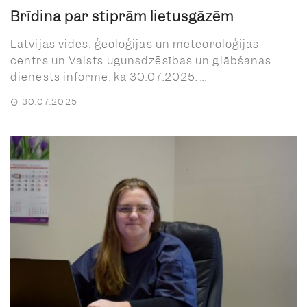
Brīdina par stiprām lietusgāzēm
Latvijas vides, ģeoloģijas un meteoroloģijas
centrs un Valsts ugunsdzēsības un glābšanas
dienests informē, ka 30.07.2025. ...
30.07.2025