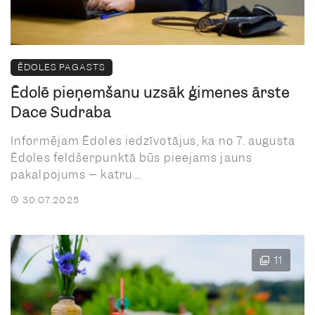
ĒDOLES PAGASTS
Ēdolē pieņemšanu uzsāk ģimenes ārste
Dace Sudraba
Informējam Ēdoles iedzīvotājus, ka no 7. augusta
Ēdoles feldšerpunktā būs pieejams jauns
pakalpojums – katru ...
30.07.2025
11