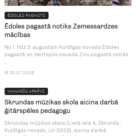
ĒDOLES PAGASTS
Ēdoles pagastā notiks Zemessardzes
mācības
No 1. līdz 3. augustam Kuldīgas novada Ēdoles
pagastā un Ventspils novada Ziru pagastā notiks
...
30.07.2025
VAKANČU ARHĪVS
Skrundas mūzikas skola aicina darbā
ģitārspēles pedagogu
Skrundas mūzikas skola (Lielā iela 4, Skrunda,
Kuldīgas novads, LV-3326), aicina darbā