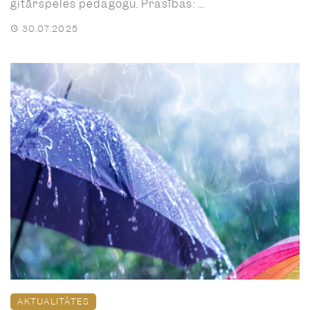
ģitārspēles pedagogu. Prasības: ...
30.07.2025
AKTUALITĀTES