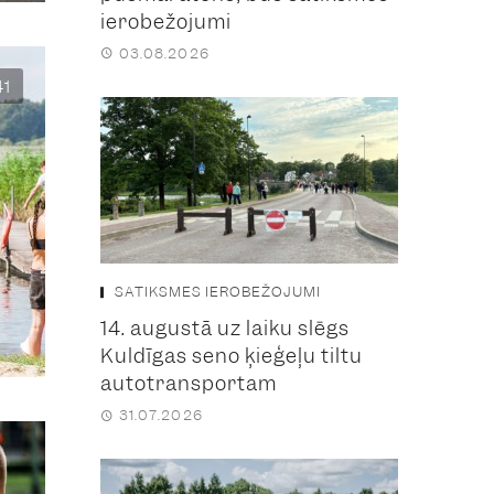
ierobežojumi
03.08.2026
41
SATIKSMES IEROBEŽOJUMI
14. augustā uz laiku slēgs
Kuldīgas seno ķieģeļu tiltu
autotransportam
31.07.2026