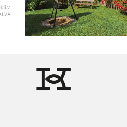
klis”
BALVA