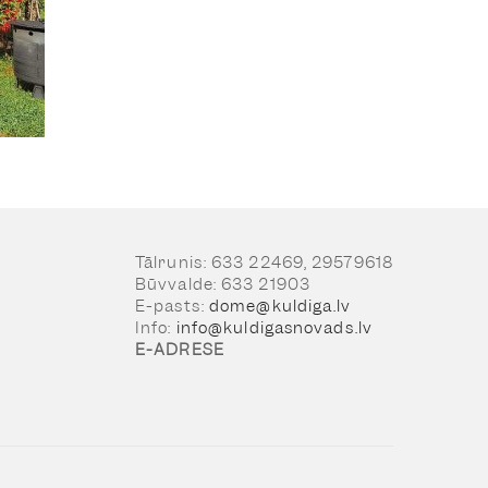
Tālrunis: 633 22469, 29579618
Būvvalde: 633 21903
E-pasts:
dome@kuldiga.lv
Info:
info@kuldigasnovads.lv
E-ADRESE