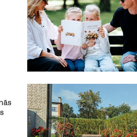
anās
s