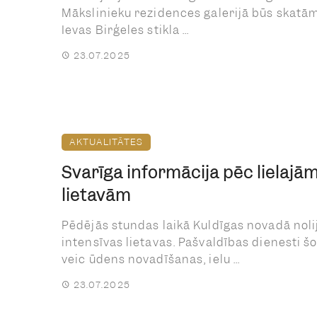
Mākslinieku rezidences galerijā būs skatā
Ievas Birģeles stikla ...
23.07.2025
AKTUALITĀTES
Svarīga informācija pēc lielajā
lietavām
Pēdējās stundas laikā Kuldīgas novadā noli
intensīvas lietavas. Pašvaldības dienesti š
veic ūdens novadīšanas, ielu ...
23.07.2025