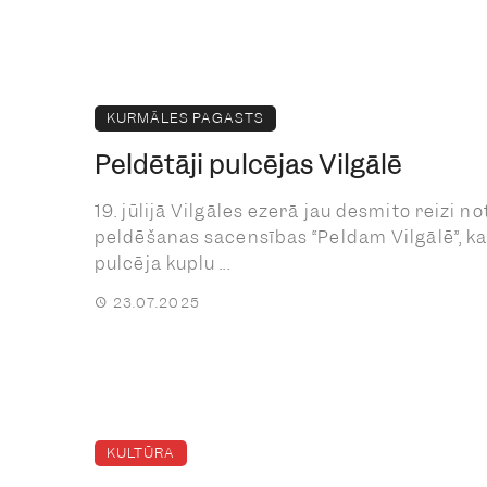
KURMĀLES PAGASTS
Peldētāji pulcējas Vilgālē
19. jūlijā Vilgāles ezerā jau desmito reizi no
peldēšanas sacensības “Peldam Vilgālē”, k
pulcēja kuplu ...
23.07.2025
KULTŪRA