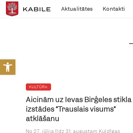
Aktualitātes
Kontakti
Open toolbar
KULTŪRA
Aicinām uz Ievas Birģeles stikla
izstādes “Trauslais visums”
atklāšanu
No 27. jūlija līdz 31. augustam Kuldīgas