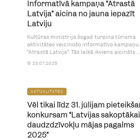
Informatīvā kampaņa “Atrastā
Latvija” aicina no jauna iepazīt
Latviju
Kultūras ministrija šogad turpina tūrisma
aktivitātes veicinošo informatīvo kampaņu
“Atrastā Latvija”. Tās laikā ikviens aicināts ...
23.07.2025
AKTUALITĀTES
Vēl tikai līdz 31. jūlijam pieteikš
konkursam “Latvijas sakoptākai
daudzdzīvokļu mājas pagalms
2025”