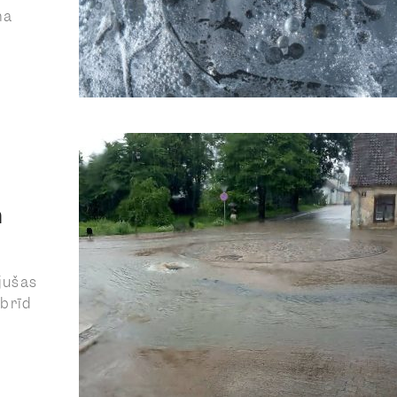
ma
m
jušas
obrīd