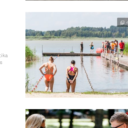
tika
as