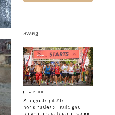
Svarīgi
JAUNUMI
8. augustā pilsētā
norisināsies 21. Kuldīgas
pusmaratons, būs satiksmes